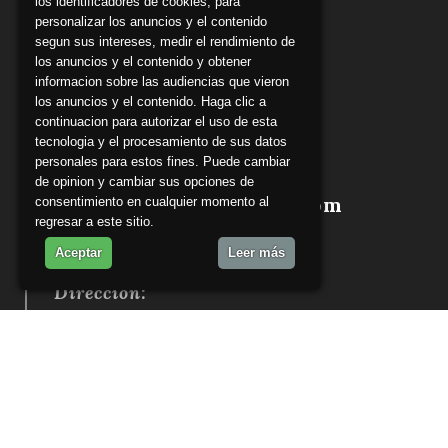
los identificadores de cookies, para
Teléfono:
personalizar los anuncios y el contenido
segun sus intereses, medir el rendimiento de
922 20 45 30
los anuncios y el contenido y obtener
informacion sobre las audiencias que vieron
los anuncios y el contenido. Haga clic a
Email:
continuacion para autorizar el uso de esta
tecnologia y el procesamiento de sus datos
secretaria@icptf.com
personales para estos fines. Puede cambiar
de opinion y cambiar sus opciones de
​​administracion@icptf.com
consentimiento en cualquier momento al
regresar a este sitio.
turnooficio@icptf.com
Aceptar
Leer más
Dirección:
Calle de Leoncio Rodríguez, 3,
38003 Santa Cruz de Tenerife